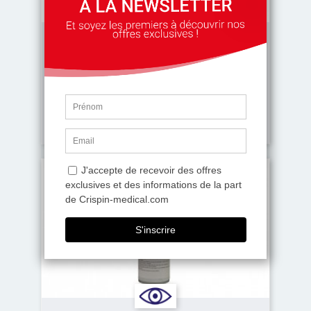
Adhésif Nitto Double Face sans
Trame...
Pour afficher le prix,
connectez-vous
ou
demandez vos accès