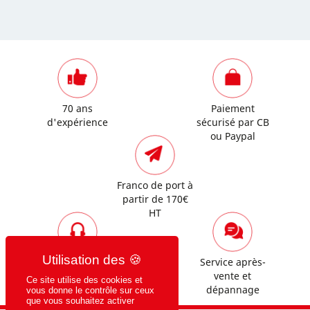
70 ans
Paiement
d'expérience
sécurisé par CB
ou Paypal
Franco de port à
partir de 170€
HT
Assistance
Service après-
commerciale et
vente et
Ce site utilise des cookies et
technique
dépannage
vous donne le contrôle sur ceux
que vous souhaitez activer