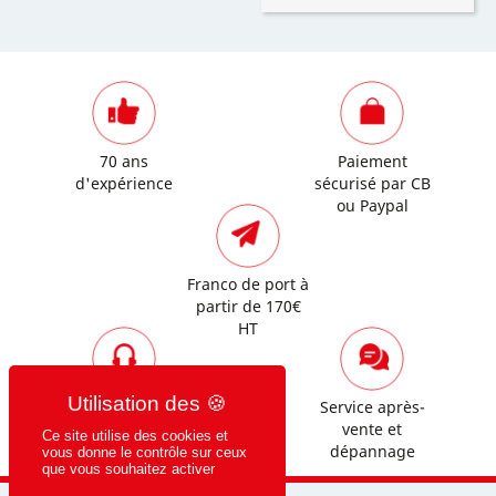
70 ans
Paiement
d'expérience
sécurisé par CB
ou Paypal
Franco de port à
partir de 170€
HT
Assistance
Service après-
commerciale et
vente et
Ce site utilise des cookies et
technique
dépannage
vous donne le contrôle sur ceux
que vous souhaitez activer