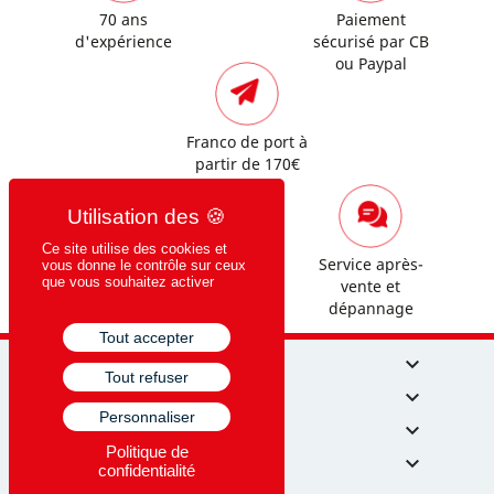
70 ans
Paiement
d'expérience
sécurisé par CB
ou Paypal
Franco de port à
partir de 170€
HT
Ce site utilise des cookies et
Assistance
Service après-
vous donne le contrôle sur ceux
que vous souhaitez activer
commerciale et
vente et
technique
dépannage
Tout accepter
NOS PRODUITS

Tout refuser
CRISPIN MÉDICAL

Personnaliser
MON COMPTE

Politique de
NOS HORAIRES

confidentialité