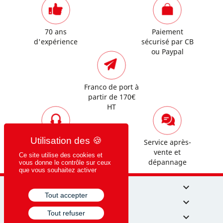
70 ans
Paiement
d'expérience
sécurisé par CB
ou Paypal
Franco de port à
partir de 170€
HT
Assistance
Service après-
commerciale et
vente et
Ce site utilise des cookies et
technique
dépannage
vous donne le contrôle sur ceux
que vous souhaitez activer
NOS PRODUITS

Tout accepter
CRISPIN MÉDICAL

Tout refuser
MON COMPTE
