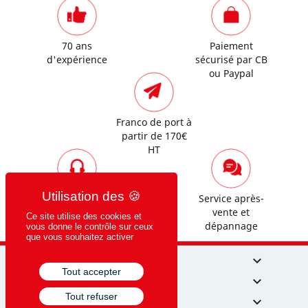
70 ans
Paiement
d'expérience
sécurisé par CB
ou Paypal
Franco de port à
partir de 170€
HT
Assistance
Service après-
commerciale et
vente et
Ce site utilise des cookies et
technique
dépannage
vous donne le contrôle sur ceux
que vous souhaitez activer
NOS PRODUITS

Tout accepter
CRISPIN MÉDICAL

Tout refuser
MON COMPTE
